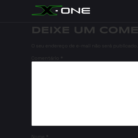
X-BURN F
DEIXE UM COM
O seu endereço de e-mail não será publicado.
Comentário
*
Nome
*